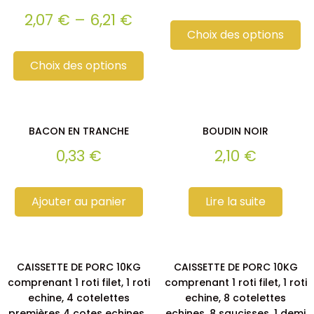
2,07
€
–
6,21
€
Choix des options
Choix des options
BACON EN TRANCHE
BOUDIN NOIR
0,33
€
2,10
€
Ajouter au panier
Lire la suite
CAISSETTE DE PORC 10KG
CAISSETTE DE PORC 10KG
comprenant 1 roti filet, 1 roti
comprenant 1 roti filet, 1 roti
echine, 4 cotelettes
echine, 8 cotelettes
premières 4 cotes echines ,
echines, 8 saucisses, 1 demi