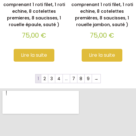
comprenant 1 roti filet, 1 roti
comprenant 1 roti filet, 1 roti
echine, 8 cotelettes
echine, 8 cotelettes
premieres, 8 saucisses, 1
premières, 8 saucisses, 1
rouelle épaule, sauté )
rouelle jambon, sauté )
75,00
€
75,00
€
Lire la suite
Lire la suite
1
2
3
4
…
7
8
9
→