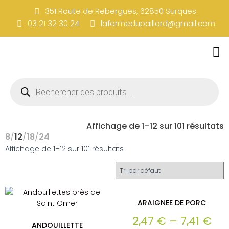
351 Route de Rebergues, 62850 Surques.
03 21 32 30 24
lafermedupaillard@gmail.com
Affichage de 1–12 sur 101 résultats
8
12
18
24
Affichage de 1–12 sur 101 résultats
ARAIGNEE DE PORC
2,47
€
–
7,41
€
ANDOUILLETTE