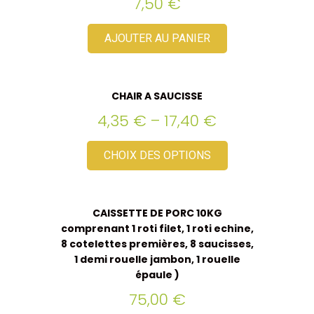
7,50
€
AJOUTER AU PANIER
CHAIR A SAUCISSE
4,35
€
–
17,40
€
CHOIX DES OPTIONS
CAISSETTE DE PORC 10KG
comprenant 1 roti filet, 1 roti echine,
8 cotelettes premières, 8 saucisses,
1 demi rouelle jambon, 1 rouelle
épaule )
75,00
€