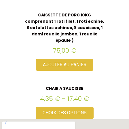
CAISSETTE DE PORC 10KG
comprenant 1 roti filet, 1 roti echine,
8 cotelettes echines, 8 saucisses, 1
demi rouelle jambon, 1 rouelle
épaule )
75,00
€
AJOUTER AU PANIER
CHAIR A SAUCISSE
4,35
€
–
17,40
€
CHOIX DES OPTIONS