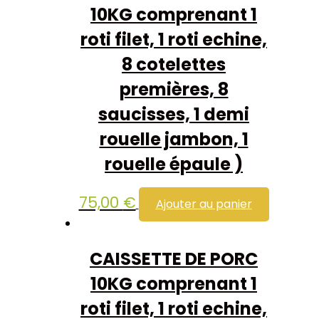
10KG comprenant 1
roti filet, 1 roti echine,
8 cotelettes
premières, 8
saucisses, 1 demi
rouelle jambon, 1
rouelle épaule )
75,00
€
Ajouter au panier
CAISSETTE DE PORC
10KG comprenant 1
roti filet, 1 roti echine,