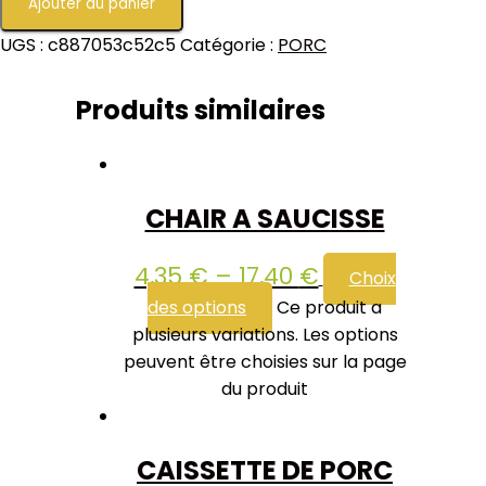
Ajouter au panier
UGS :
c887053c52c5
Catégorie :
PORC
Produits similaires
CHAIR A SAUCISSE
4,35
€
–
17,40
€
Choix
des options
Ce produit a
plusieurs variations. Les options
peuvent être choisies sur la page
du produit
CAISSETTE DE PORC