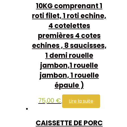
10KG comprenant 1
roti filet, 1 roti echine,
4 cotelettes
premières 4 cotes
echines , 8 saucisses,
1 demi rouelle
jambon,1 rouelle
jambon, 1 rouelle
épaule )
75,00
€
Lire la suite
CAISSETTE DE PORC