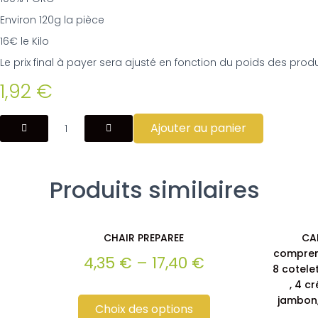
Environ 120g la pièce
16€ le Kilo
Le prix final à payer sera ajusté en fonction du poids des produ
1,92
€
quantité
Ajouter au panier
de
ROGNON
PORC
Produits similaires
CHAIR PREPAREE
CA
comprenan
4,35
€
–
17,40
€
8 cotele
, 4 c
Ce
jambon,
produit
Choix des options