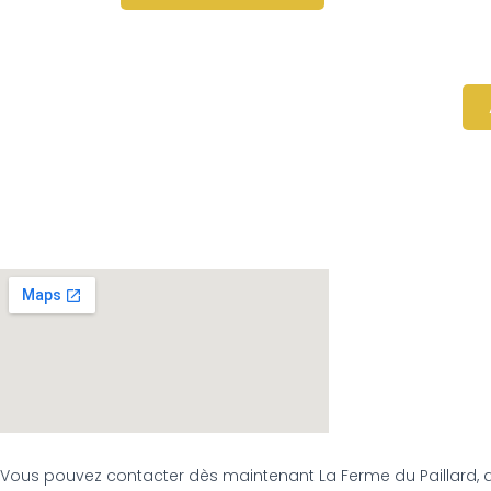
a
plusieurs
variations.
Les
options
peuvent
être
choisies
sur
la
page
du
produit
Vous pouvez contacter dès maintenant La Ferme du Paillard, 