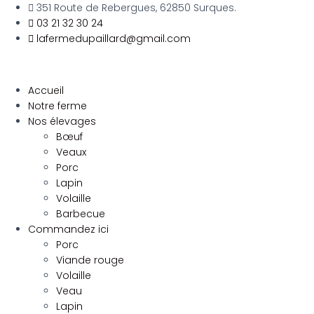
351 Route de Rebergues, 62850 Surques.
03 21 32 30 24
lafermedupaillard@gmail.com
Accueil
Notre ferme
Nos élevages
Bœuf
Veaux
Porc
Lapin
Volaille
Barbecue
Commandez ici
Porc
Viande rouge
Volaille
Veau
Lapin