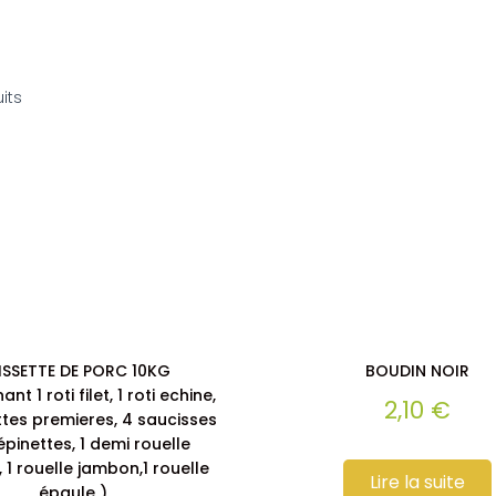
its
ISSETTE DE PORC 10KG
BOUDIN NOIR
t 1 roti filet, 1 roti echine,
2,10
€
ttes premieres, 4 saucisses
répinettes, 1 demi rouelle
 1 rouelle jambon,1 rouelle
Lire la suite
épaule )