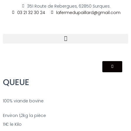
351 Route de Rebergues, 62850 Surques.
03 21 32 30 24
lafermedupaillard@gmail.com
QUEUE
100% viande bovine
Environ 1,2kg la pièce
11€ le Kilo