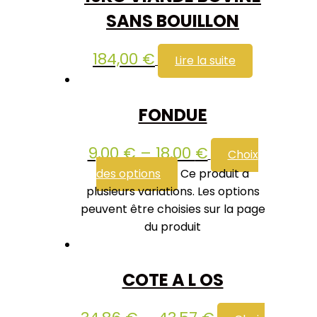
SANS BOUILLON
184,00
€
Lire la suite
FONDUE
9,00
€
–
18,00
€
Choix
des options
Ce produit a
plusieurs variations. Les options
peuvent être choisies sur la page
du produit
COTE A L OS