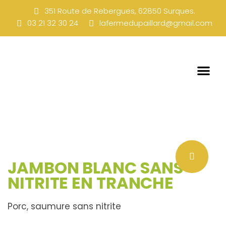
351 Route de Rebergues, 62850 Surques.
03 21 32 30 24
lafermedupaillard@gmail.com
JAMBON BLANC SANS
NITRITE EN TRANCHE
Porc, saumure sans nitrite