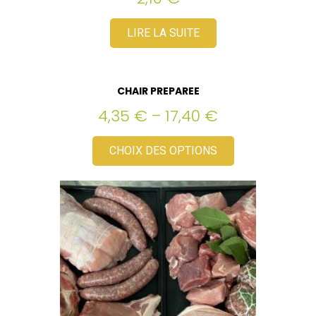
LIRE LA SUITE
CHAIR PREPAREE
4,35
€
–
17,40
€
CHOIX DES OPTIONS