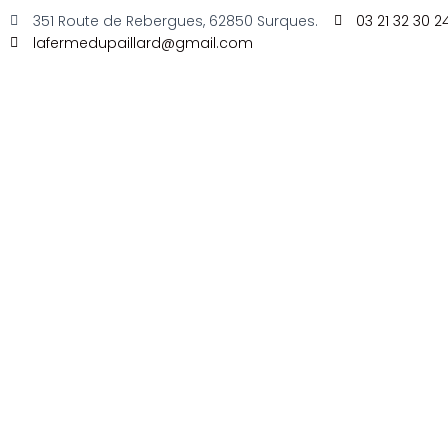
351 Route de Rebergues, 62850 Surques.
03 21 32 30 2
lafermedupaillard@gmail.com