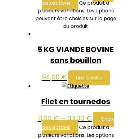
des options
Ce produit a
plusieurs variations. Les options
peuvent être choisies sur la page
du produit
5 KG VIANDE BOVINE
sans bouillon
94,00
€
Lire la suite
Filet en tournedos
11,00
€
–
33,00
€
Choix
des options
Ce produit a
plusieurs variations. Les options