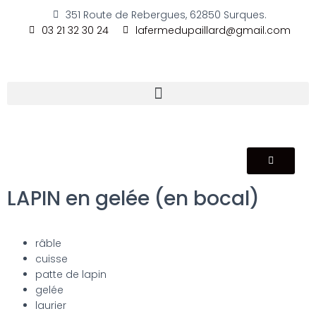
351 Route de Rebergues, 62850 Surques.
03 21 32 30 24
lafermedupaillard@gmail.com
LAPIN en gelée (en bocal)
râble
cuisse
patte de lapin
gelée
laurier