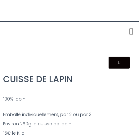
351 Route de Rebergues, 62850 Surques.
03 21 32 30 24
lafermedupaillard@gmail.com
CUISSE DE LAPIN
100% lapin
Emballé individuellement, par 2 ou par 3
Environ 250g la cuisse de lapin
15€ le Kilo