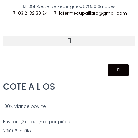
351 Route de Rebergues, 62850 Surques.
03 21 32 30 24
lafermedupaillard@gmail.com
COTE A L OS
100% viande bovine
Environ 1,2kg ou 1,5kg par pièce
29€05 le Kilo