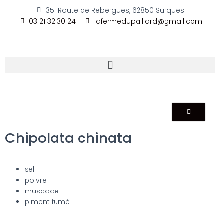
351 Route de Rebergues, 62850 Surques.
03 21 32 30 24
lafermedupaillard@gmail.com
Chipolata chinata
sel
poivre
muscade
piment fumé