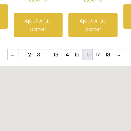
Ajouter au
Ajouter au
panier
panier
←
1
2
3
…
13
14
15
16
17
18
→