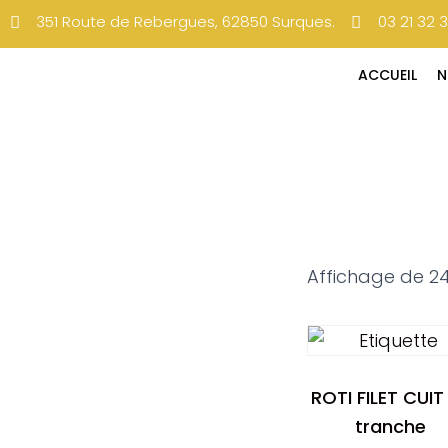
351 Route de Rebergues, 62850 Surques.
03 21 32 
ACCUEIL
N
Affichage de 24
ROTI FILET CUIT
tranche