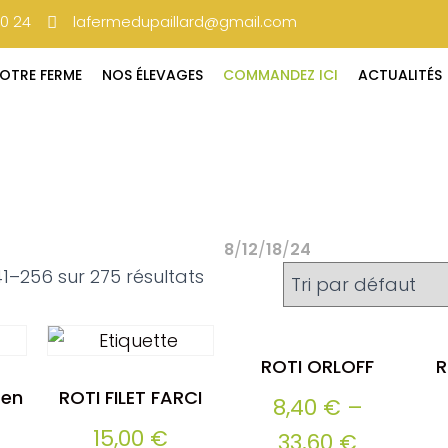
30 24
lafermedupaillard@gmail.com
OTRE FERME
NOS ÉLEVAGES
COMMANDEZ ICI
ACTUALITÉS
8
12
18
24
1–256 sur 275 résultats
ROTI ORLOFF
R
 en
ROTI FILET FARCI
8,40
€
–
15,00
€
33,60
€