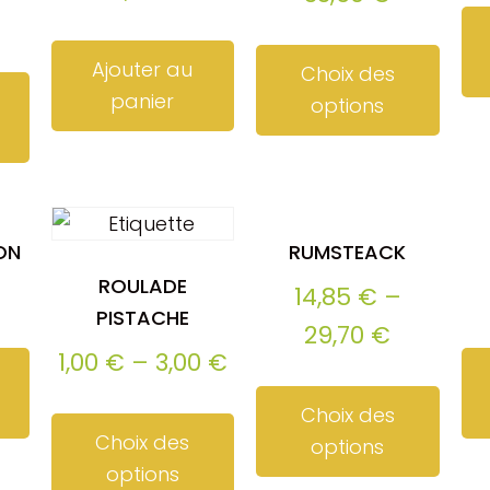
Ajouter au
Choix des
panier
options
ON
RUMSTEACK
ROULADE
14,85
€
–
PISTACHE
29,70
€
1,00
€
–
3,00
€
Choix des
Choix des
options
options